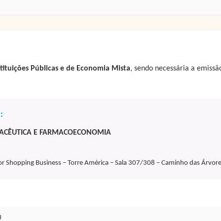
stituições Públicas e de Economia Mista
, sendo necessária a emiss
:
RMACÊUTICA E FARMACOECONOMIA
 Shopping Business – Torre América – Sala 307/308 – Caminho das Árvores
J